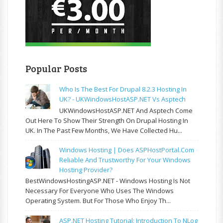
Popular Posts
Who Is The Best For Drupal 8.2.3 Hosting In
UK? - UKWindowsHostASP.NET Vs Asptech
UKWindowsHostASP.NET And Asptech Come
Out Here To Show Their Strength On Drupal Hosting In
UK. In The Past Few Months, We Have Collected Hu...
Windows Hosting | Does ASPHostPortal.com
Reliable And Trustworthy For Your Windows
Hosting Provider?
BestWindowsHostingASP.NET - Windows Hosting Is Not
Necessary For Everyone Who Uses The Windows
Operating System. But For Those Who Enjoy Th...
ASP.NET Hosting Tutorial: Introduction To NLog